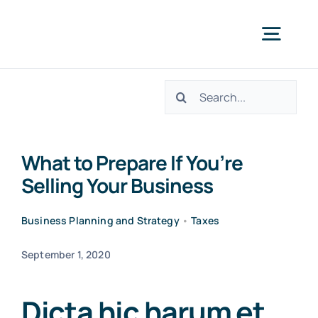
Skip
to
Togg
content
Navig
Search
H
for:
Fea
What to Prepare If You’re
Selling Your Business
Plans 
Business Planning and Strategy
•
Taxes
For Smal
September 1, 2020
Dicta hic harum et
Res